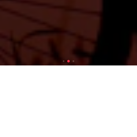
¿Qué es Nes?
NES+ son las iniciales que componen nuestra frase
favorita “No Estamos Solos”, somos una comunidad
para personas con VIH+ de todo el mundo y nuestra
finalidad es conectarlas y así conseguir que puedan
encontrar gente afín en un entorno seguro.